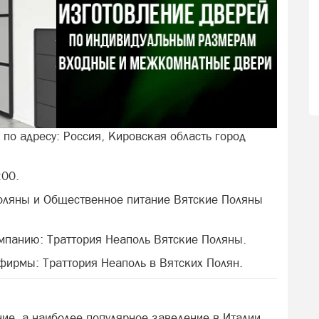
 по адресу: Россия, Кировская область город
:00.
оляны и Общественное питание Вятские Поляны
мпанию: Траттория Неаполь Вятские Поляны.
 фирмы: Траттория Неаполь в Вятских Полян.
ние, а наиболее популярное заведение в Италии.