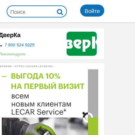
Войти
ДверКа
7 900 524 5225
Рекомендуем
ЕКЛАМА • HTTPS://GUSAR.LECAR.RU/